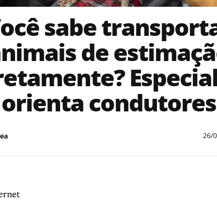
ocê sabe transport
nimais de estimaç
retamente? Especial
orienta condutores
26/
ea
ernet