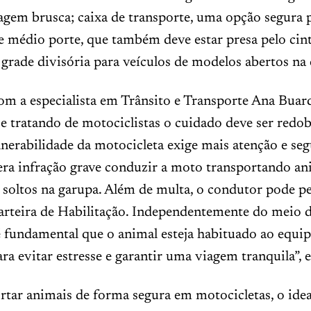
agem brusca; caixa de transporte, uma opção segura 
e médio porte, que também deve estar presa pelo cin
 grade divisória para veículos de modelos abertos na 
om a especialista em Trânsito e Transporte Ana Buar
e tratando de motociclistas o cuidado deve ser redo
nerabilidade da motocicleta exige mais atenção e se
ra infração grave conduzir a moto transportando an
 soltos na garupa. Além de multa, o condutor pode p
arteira de Habilitação. Independentemente do meio 
é fundamental que o animal esteja habituado ao equ
ara evitar estresse e garantir uma viagem tranquila”, 
rtar animais de forma segura em motocicletas, o ideal