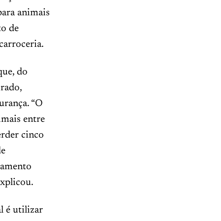
para animais
to de
carroceria.
que, do
brado,
gurança. “O
imais entre
erder cinco
de
ipamento
explicou.
 é utilizar