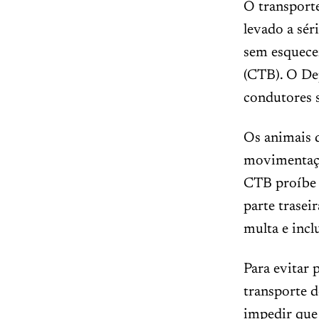
O transporte
levado a sér
sem esquecer
(CTB). O Dep
condutores 
Os animais 
movimentação
CTB proíbe o
parte trasei
multa e incl
Para evitar 
transporte d
impedir que