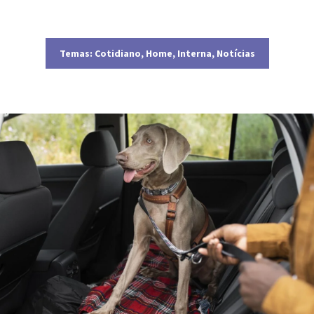
Temas:
Cotidiano
,
Home
,
Interna
,
Notícias