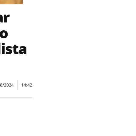
ar
ão
ista
08/2024
14:42