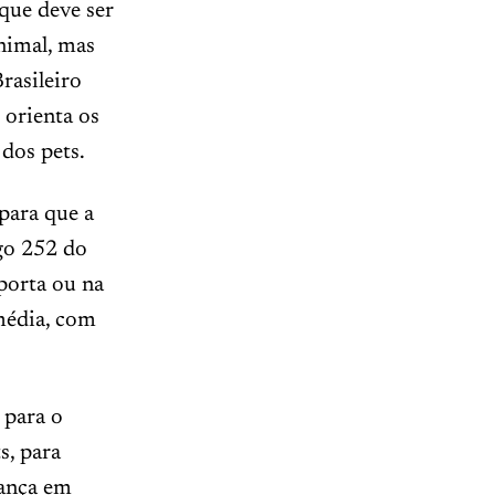
que deve ser
animal, mas
rasileiro
 orienta os
dos pets.
para que a
igo 252 do
porta ou na
 média, com
 para o
s, para
rança em