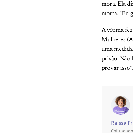
mora. Ela di
morta. “Eu g
A vítima fez
Mulheres (A
uma medida 
prisão. Não 
provar isso”,
Raíssa F
Cofundador