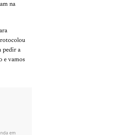
vam na
ara
protocolou
 pedir a
dio e vamos
uanda em