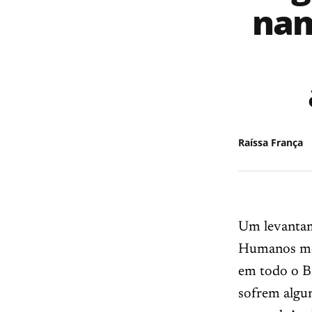
nam
Raíssa França
Um levantam
Humanos mos
em todo o Br
sofrem algum 