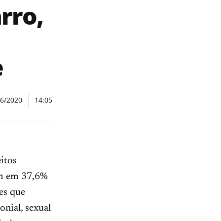
rro,
e
06/2020
14:05
itos
am em 37,6%
es que
onial, sexual