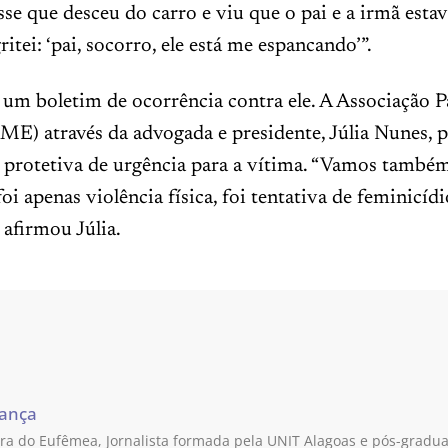
sse que desceu do carro e viu que o pai e a irmã esta
ritei: ‘pai, socorro, ele está me espancando’”.
 um boletim de ocorrência contra ele. A Associação P
ME) através da advogada e presidente, Júlia Nunes, 
protetiva de urgência para a vítima. “Vamos também
foi apenas violência física, foi tentativa de feminicí
 afirmou Júlia.
rança
a do Eufêmea, Jornalista formada pela UNIT Alagoas e pós-grad