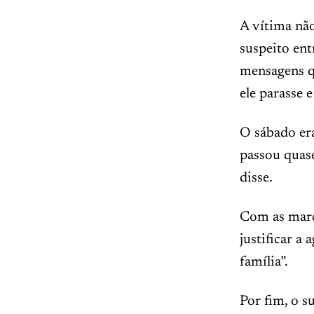
A vítima não
suspeito ent
mensagens q
ele parasse e
O sábado er
passou quase
disse.
Com as marca
justificar a
família”.
Por fim, o s