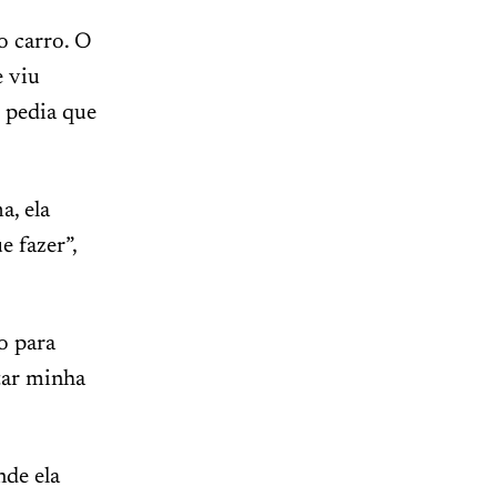
o carro. O
e viu
 pedia que
a, ela
e fazer”,
o para
tar minha
nde ela