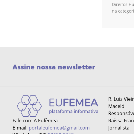
Direitos H
na categor
Assine nossa newsletter
R. Luiz Viei
Maceió
Responsáve
Fale com A Eufêmea
Raíssa Fra
E-mail:
portaleufemea@gmail.com
Jornalista 