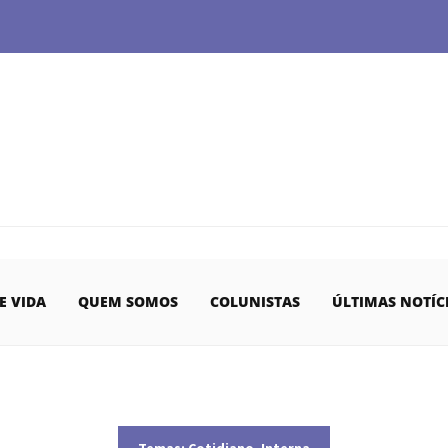
E VIDA
QUEM SOMOS
COLUNISTAS
ÚLTIMAS NOTÍC
Temas:
Cotidiano
,
Interna