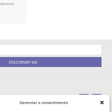
Imprensa
Inscrever-se
Gerenciar o consentimento
portaleufemea@gmail.com