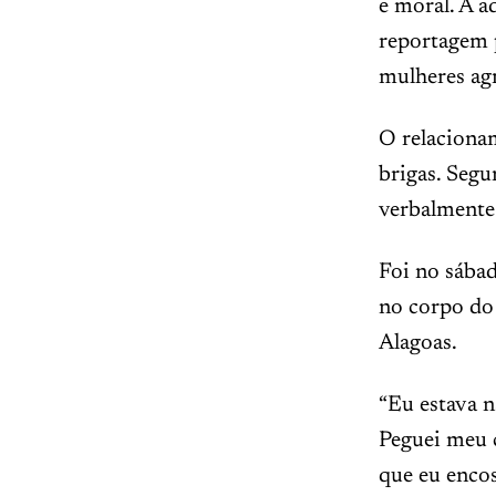
e moral. A a
reportagem p
mulheres ag
O relaciona
brigas. Segu
verbalmente
Foi no sábad
no corpo do
Alagoas.
“Eu estava n
Peguei meu c
que eu encos