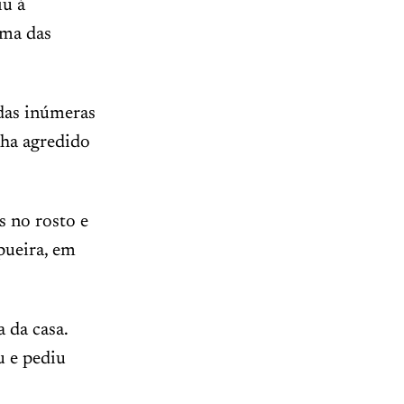
iu à
uma das
das inúmeras
nha agredido
s no rosto e
pueira, em
 da casa.
u e pediu