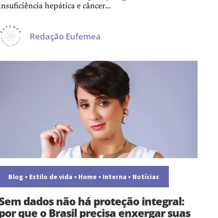
insuficiência hepática e câncer...
Redação Eufemea
Blog
•
Estilo de vida
•
Home
•
Interna
•
Notícias
Sem dados não há proteção integral:
por que o Brasil precisa enxergar suas