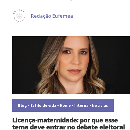
Redação Eufemea
Blog
•
Estilo de vida
•
Home
•
Interna
•
Notícias
Licença-maternidade: por que esse
tema deve entrar no debate eleitoral