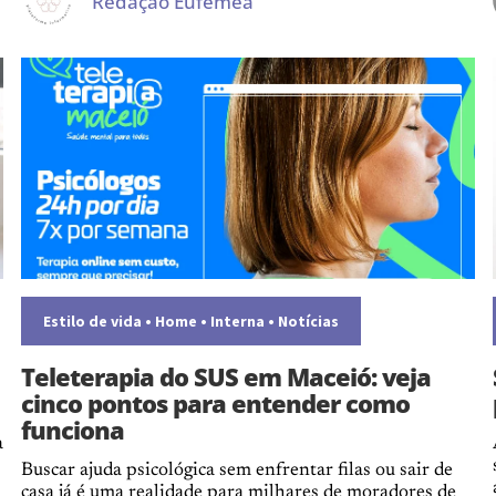
Redação Eufemea
Estilo de vida
•
Home
•
Interna
•
Notícias
Teleterapia do SUS em Maceió: veja
cinco pontos para entender como
funciona
a
Buscar ajuda psicológica sem enfrentar filas ou sair de
casa já é uma realidade para milhares de moradores de