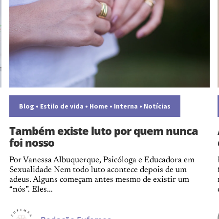
Blog
•
Estilo de vida
•
Home
•
Interna
•
Notícias
Também existe luto por quem nunca
foi nosso
Por Vanessa Albuquerque, Psicóloga e Educadora em
Sexualidade Nem todo luto acontece depois de um
adeus. Alguns começam antes mesmo de existir um
“nós”. Eles...