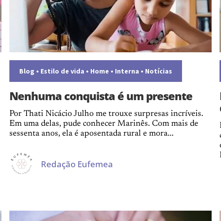
Blog
•
Estilo de vida
•
Home
•
Interna
•
Notícias
Nenhuma conquista é um presente
Por Thati Nicácio Julho me trouxe surpresas incríveis.
Em uma delas, pude conhecer Marinês. Com mais de
sessenta anos, ela é aposentada rural e mora...
Redação Eufemea