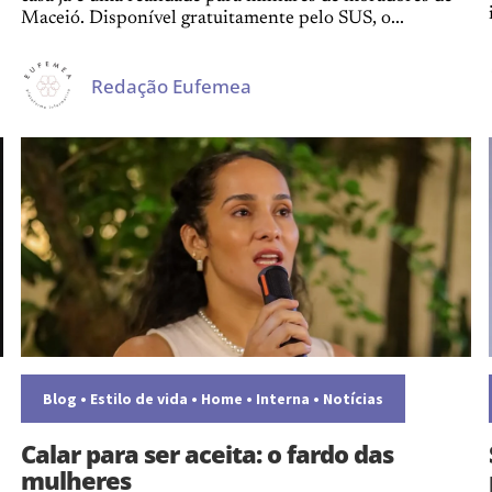
Maceió. Disponível gratuitamente pelo SUS, o...
Redação Eufemea
Blog
•
Estilo de vida
•
Home
•
Interna
•
Notícias
Calar para ser aceita: o fardo das
mulheres