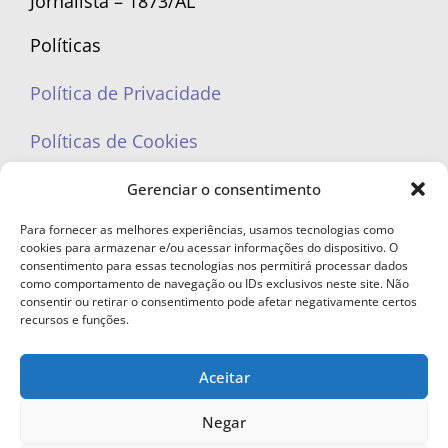
Jornalista – 1873/AL
Políticas
Política de Privacidade
Políticas de Cookies
Gerenciar o consentimento
Para fornecer as melhores experiências, usamos tecnologias como
cookies para armazenar e/ou acessar informações do dispositivo. O
portaleufemea@gmail.com
consentimento para essas tecnologias nos permitirá processar dados
como comportamento de navegação ou IDs exclusivos neste site. Não
consentir ou retirar o consentimento pode afetar negativamente certos
recursos e funções.
Aceitar
© Copyright 2023 - Todos os direitos reservados. Proibida cópia total ou
parcial sem autorização.
Negar