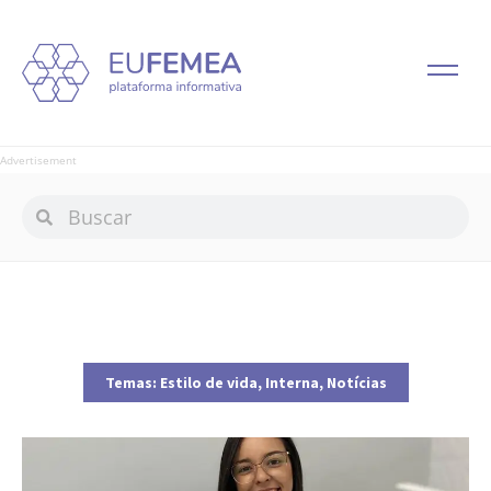
Advertisement
Temas:
Estilo de vida
,
Interna
,
Notícias