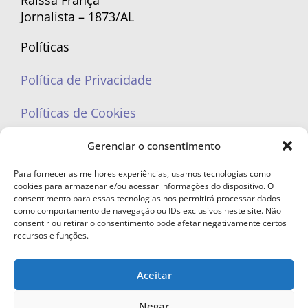
Raíssa França
Jornalista – 1873/AL
Políticas
Política de Privacidade
Políticas de Cookies
Gerenciar o consentimento
Para fornecer as melhores experiências, usamos tecnologias como
cookies para armazenar e/ou acessar informações do dispositivo. O
portaleufemea@gmail.com
consentimento para essas tecnologias nos permitirá processar dados
como comportamento de navegação ou IDs exclusivos neste site. Não
consentir ou retirar o consentimento pode afetar negativamente certos
recursos e funções.
Aceitar
© Copyright 2023 - Todos os direitos reservados. Proibida cópia total ou
parcial sem autorização.
Negar