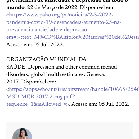
prevalência de ansiedade e depressão em todo o
mundo
. 22 de Março de 2022. Disponível em:
<
https://www.paho.org/pt/noticias/2-3-2022-
pandemia-covid-19-desencadeia-aumento-25-na-
prevalencia-ansiedade-e-depressao-
em#:~:text=M%C3%BAltiplos%20fatores%20de%20est
Acesso em: 05 Jul. 2022.
ORGANIZAÇÃO MUNDIAL DA
SAÚDE. Depression and other common mental
disorders: global health estimates. Geneva:
2017. Disponível em:
<
https://apps.who.int/iris/bitstream/handle/10665/2
MSD-MER-2017.2-eng.pdf?
sequence=1&isAllowed=y
>. Acesso em: 05 Jul. 2022.