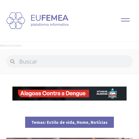
Advertisement
Temas:
Estilo de vida
,
Home
,
Notícias