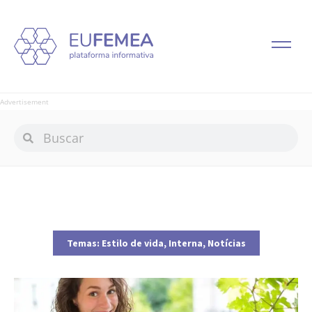
Advertisement
Temas:
Estilo de vida
,
Interna
,
Notícias