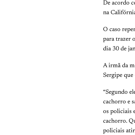
De acordo c
na Califórni
O caso reper
para trazer 
dia 30 de ja
A irmã da m
Sergipe que 
“Segundo ele
cachorro e 
os policiais
cachorro. Qu
policiais ati