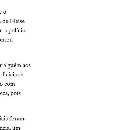
e o
 de Gleise
 a polícia.
contou
ar alguém aos
liciais se
do com
eza, pois
iais foram
ncia, um