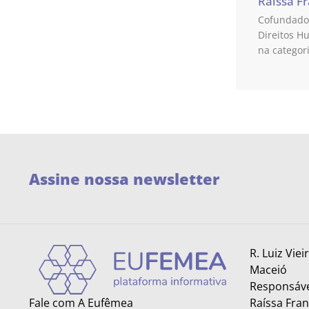
Raíssa F
Cofundador
Direitos H
na categor
Assine nossa newsletter
R. Luiz Viei
Maceió
Responsáve
Fale com A Eufêmea
Raíssa Fra