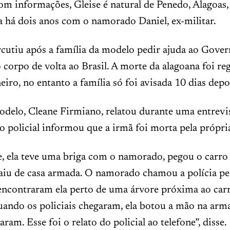
om informações, Gleise é natural de Penedo, Alagoas
a há dois anos com o namorado Daniel, ex-militar.
cutiu após a família da modelo pedir ajuda ao Gover
o corpo de volta ao Brasil. A morte da alagoana foi re
neiro, no entanto a família só foi avisada 10 dias depo
odelo, Cleane Firmiano, relatou durante uma entrevi
o policial informou que a irmã foi morta pela própri
, ela teve uma briga com o namorado, pegou o carro 
saiu de casa armada. O namorado chamou a polícia pe
 encontraram ela perto de uma árvore próxima ao car
ando os policiais chegaram, ela botou a mão na arma
raram. Esse foi o relato do policial ao telefone”, disse.