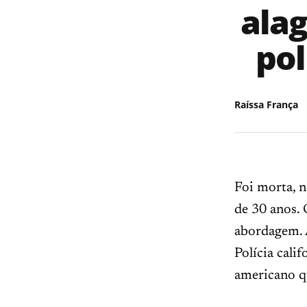
alag
pol
Raíssa França
Foi morta, n
de 30 anos. 
abordagem. A
Polícia cali
americano qu