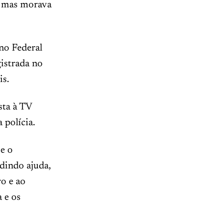
, mas morava
no Federal
gistrada no
is.
sta à TV
a polícia.
e o
dindo ajuda,
ro e ao
 e os