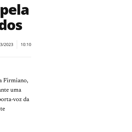
 pela
idos
03/2023
10:10
la Firmiano,
rante uma
porta-voz da
ite