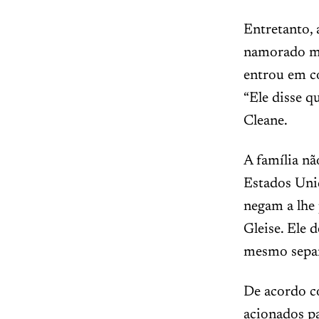
Entretanto, 
namorado mor
entrou em co
“Ele disse q
Cleane.
A família nã
Estados Unid
negam a lhe
Gleise. Ele 
mesmo separ
De acordo co
acionados pa