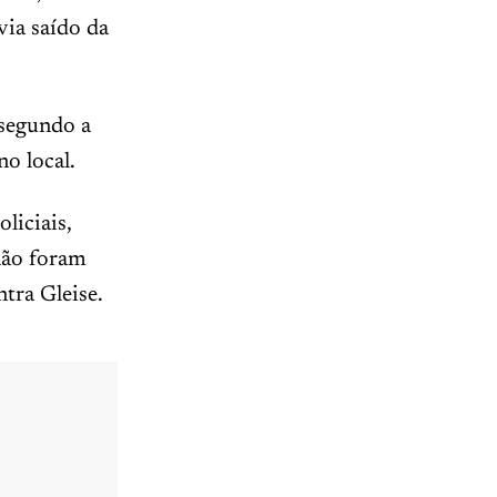
via saído da
 segundo a
no local.
liciais,
 não foram
tra Gleise.