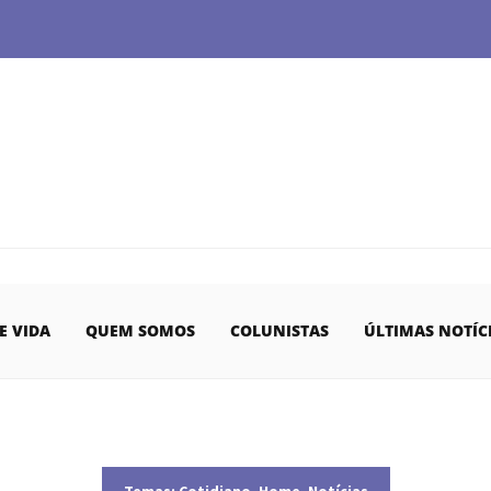
E VIDA
QUEM SOMOS
COLUNISTAS
ÚLTIMAS NOTÍC
Temas:
Cotidiano
,
Home
,
Notícias