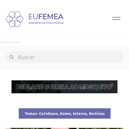
Advertisement
Temas:
Cotidiano
,
Home
,
Interna
,
Notícias