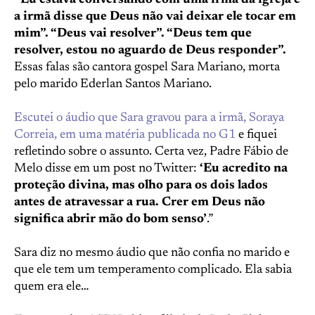
“Eu estava conversando com uma irmã da igreja e
a irmã disse que Deus não vai deixar ele tocar em
mim”. “Deus vai resolver”. “Deus tem que
resolver, estou no aguardo de Deus responder”.
Essas falas são cantora gospel Sara Mariano, morta
pelo marido Ederlan Santos Mariano.
Escutei o áudio que Sara gravou para a irmã, Soraya
Correia, em uma matéria publicada no G1
e fiquei
refletindo sobre o assunto. Certa vez, Padre Fábio de
Melo disse em um post no Twitter:
‘Eu acredito na
proteção divina, mas olho para os dois lados
antes de atravessar a rua. Crer em Deus não
significa abrir mão do bom senso’
.”
Sara diz no mesmo áudio que não confia no marido e
que ele tem um temperamento complicado. Ela sabia
quem era ele…