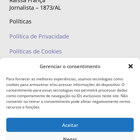
Raíssa França
Jornalista – 1873/AL
Políticas
Política de Privacidade
Políticas de Cookies
Gerenciar o consentimento
Para fornecer as melhores experiências, usamos tecnologias como
cookies para armazenar e/ou acessar informações do dispositivo. O
portaleufemea@gmail.com
consentimento para essas tecnologias nos permitirá processar dados
como comportamento de navegação ou IDs exclusivos neste site. Não
consentir ou retirar o consentimento pode afetar negativamente certos
recursos e funções.
Aceitar
© Copyright 2023 - Todos os direitos reservados. Proibida cópia total ou
parcial sem autorização.
Negar