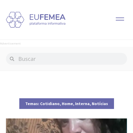
Advertisement
Temas:
Cotidiano
,
Home
,
Interna
,
Notícias