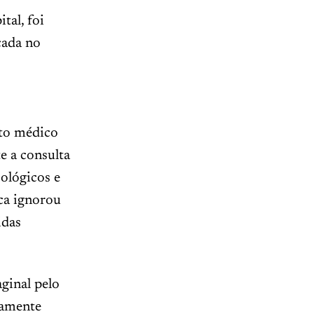
tal, foi
cada no
nto médico
e a consulta
ológicos e
ica ignorou
idas
aginal pelo
damente