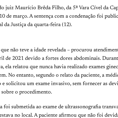
do juiz Maurício Brêda Filho, da 5ª Vara Cível da Capi
 10 de março. A sentença com a condenação foi publi
l da Justiça da quarta-feira (12).
– que não teve a idade revelada – procurou atendime
il de 2021 devido a fortes dores abdominais. Durant
, ela relatou que nunca havia realizado exames ginec
em. No entanto, segundo o relato da paciente, a méd
 e solicitou um exame invasivo, sem fornecer as dev
 sobre o procedimento.
ela foi submetida ao exame de ultrassonografia transv
stava no local. A paciente afirmou que não foi devi