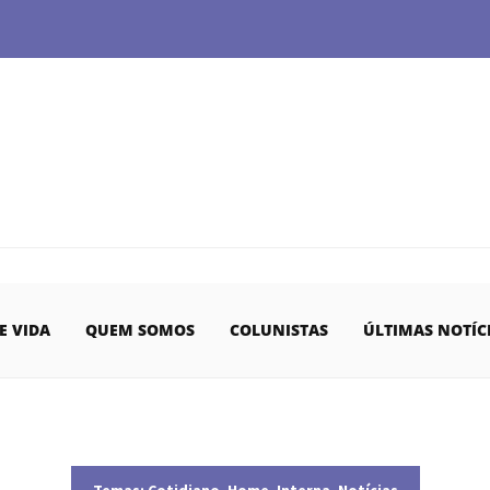
E VIDA
QUEM SOMOS
COLUNISTAS
ÚLTIMAS NOTÍC
Temas:
Cotidiano
,
Home
,
Interna
,
Notícias