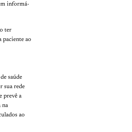
sem informá-
o ter
a paciente ao
 de saúde
r sua rede
e prevê a
a na
nculados ao