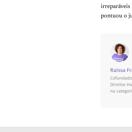
irreparáveis
pontuou o ju
Raíssa F
Cofundador
Direitos H
na categor