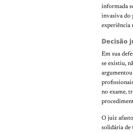
informada so
invasiva do 
experiência 
Decisão j
Em sua defes
se existiu, 
argumentou q
profissionai
no exame, tr
procediment
O juiz afast
solidária de