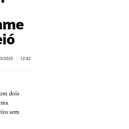
xame
eió
03/2025
12:42
com dois
 uma
eito sem