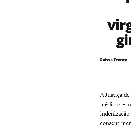
vir
gi
Raíssa França
A Justiça d
médicos e um
indenização 
consentiment