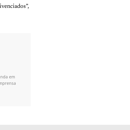
ivenciados”,
uanda em
Imprensa