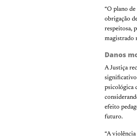
“O plano de 
obrigação de
respeitosa, 
magistrado 
Danos mo
A Justiça re
significativ
psicológica 
considerando
efeito pedag
futuro.
“A violênci