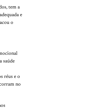
dos, tem a
 adequada e
tacou o
emocional
ua saúde
s réus e o
ocorram no
nos