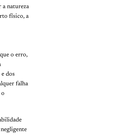
r a natureza
to físico, a
que o erro,
a
 e dos
lquer falha
 o
abilidade
 negligente