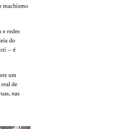
 do machismo
s e redes
deia do
oti — é
iste um
real de
ruas, nas