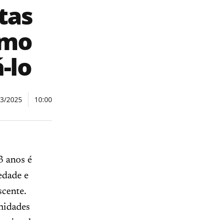
tas
rmo
-lo
03/2025
10:00
3 anos é
edade e
cente.
nidades