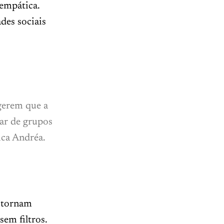
 empática.
des sociais
gerem que a
par de grupos
ica Andréa.
e tornam
sem filtros.