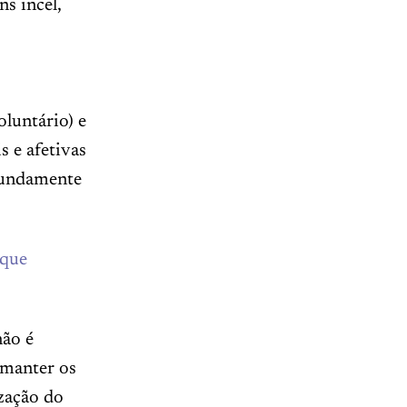
s incel,
oluntário) e
 e afetivas
ofundamente
 que
não é
 manter os
ização do