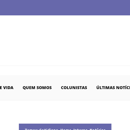
E VIDA
QUEM SOMOS
COLUNISTAS
ÚLTIMAS NOTÍC
Temas:
Cotidiano
,
Home
,
Interna
,
Notícias