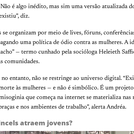
 Não é algo inédito, mas sim uma versão atualizada
xistiu”, diz.
 se organizam por meio de lives, fóruns, conferência
pagando uma política de ódio contra as mulheres. A i
cho” — termo cunhado pela socióloga Heleieth Saffi
sas comunidades.
no entanto, não se restringe ao universo digital. “Ex
morte às mulheres — e não é simbólico. É um projeto 
 misoginia que começa na internet se materializa nas 
 praças e nos ambientes de trabalho”, alerta Andréa.
incels atraem jovens?