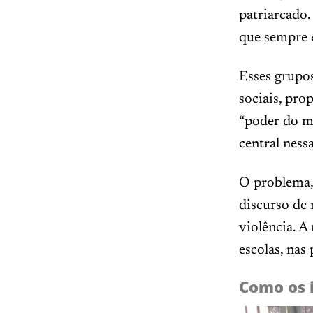
patriarcado.
que sempre e
Esses grupos
sociais, pro
“poder do ma
central nes
O problema, 
discurso de 
violência. A
escolas, nas
Como os 