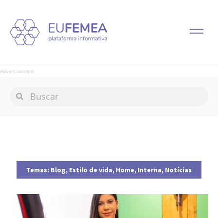
Advertisement
Temas:
Blog
,
Estilo de vida
,
Home
,
Interna
,
Notícias