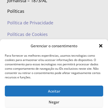
Jornalista – 1873/AL
Políticas
Política de Privacidade
Políticas de Cookies
Gerenciar o consentimento
Para fornecer as melhores experiências, usamos tecnologias como
cookies para armazenar e/ou acessar informações do dispositivo. O
portaleufemea@gmail.com
consentimento para essas tecnologias nos permitirá processar dados
como comportamento de navegação ou IDs exclusivos neste site. Não
consentir ou retirar o consentimento pode afetar negativamente certos
recursos e funções.
Aceitar
© Copyright 2023 - Todos os direitos reservados. Proibida cópia total ou
parcial sem autorização.
Negar