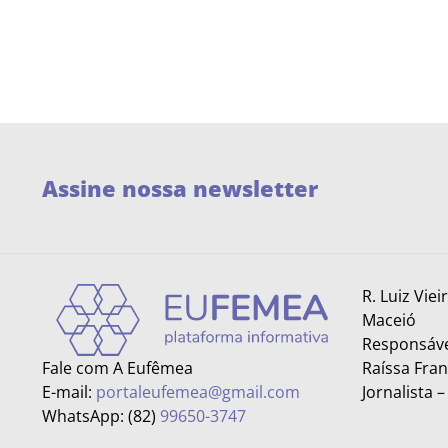
Assine nossa newsletter
R. Luiz Viei
Maceió
Responsáve
Fale com A Eufêmea
Raíssa Fra
E-mail:
portaleufemea@gmail.com
Jornalista 
WhatsApp: (82)
99650-3747