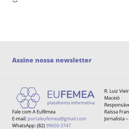
Assine nossa newsletter
R. Luiz Viei
Maceió
Responsáve
Fale com A Eufêmea
Raíssa Fra
E-mail:
portaleufemea@gmail.com
Jornalista 
WhatsApp: (82)
99650-3747