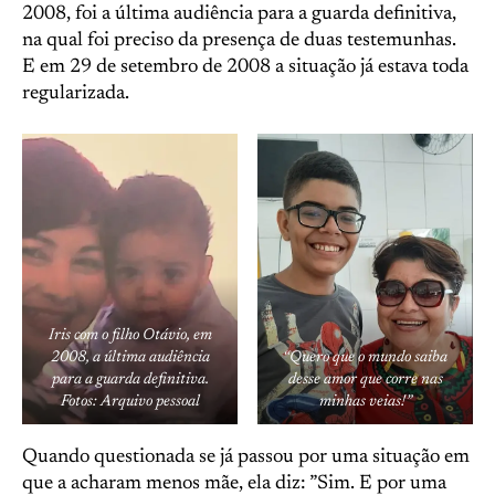
2008, foi a última audiência para a guarda definitiva,
na qual foi preciso da presença de duas testemunhas.
E em 29 de setembro de 2008 a situação já estava toda
regularizada.
Iris com o filho Otávio, em
2008, a última audiência
“Quero que o mundo saiba
para a guarda definitiva.
desse amor que corre nas
Fotos: Arquivo pessoal
minhas veias!”
Quando questionada se já passou por uma situação em
que a acharam menos mãe, ela diz: ”Sim. E por uma