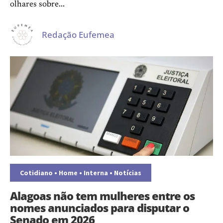
olhares sobre...
Redação Eufemea
Cotidiano
•
Home
•
Interna
•
Notícias
Alagoas não tem mulheres entre os
nomes anunciados para disputar o
Senado em 2026