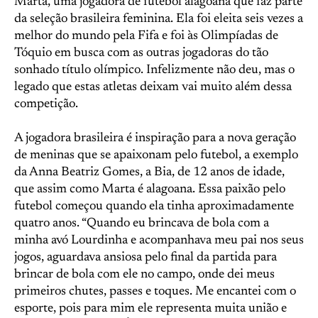
Marta, uma jogadora de futebol alagoana que faz parte
da seleção brasileira feminina. Ela foi eleita seis vezes a
melhor do mundo pela Fifa e foi às Olimpíadas de
Tóquio em busca com as outras jogadoras do tão
sonhado título olímpico. Infelizmente não deu, mas o
legado que estas atletas deixam vai muito além dessa
competição.
A jogadora brasileira é inspiração para a nova geração
de meninas que se apaixonam pelo futebol, a exemplo
da Anna Beatriz Gomes, a Bia, de 12 anos de idade,
que assim como Marta é alagoana. Essa paixão pelo
futebol começou quando ela tinha aproximadamente
quatro anos. “Quando eu brincava de bola com a
minha avó Lourdinha e acompanhava meu pai nos seus
jogos, aguardava ansiosa pelo final da partida para
brincar de bola com ele no campo, onde dei meus
primeiros chutes, passes e toques. Me encantei com o
esporte, pois para mim ele representa muita união e