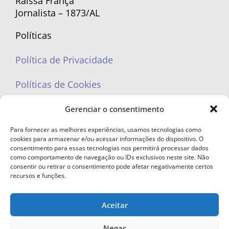
Raíssa França
Jornalista – 1873/AL
Políticas
Política de Privacidade
Políticas de Cookies
Gerenciar o consentimento
Para fornecer as melhores experiências, usamos tecnologias como
cookies para armazenar e/ou acessar informações do dispositivo. O
portaleufemea@gmail.com
consentimento para essas tecnologias nos permitirá processar dados
como comportamento de navegação ou IDs exclusivos neste site. Não
consentir ou retirar o consentimento pode afetar negativamente certos
recursos e funções.
Aceitar
© Copyright 2023 - Todos os direitos reservados. Proibida cópia total ou
parcial sem autorização.
Negar