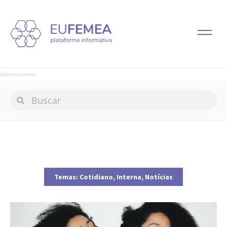
Advertisement
Temas:
Cotidiano
,
Interna
,
Notícias