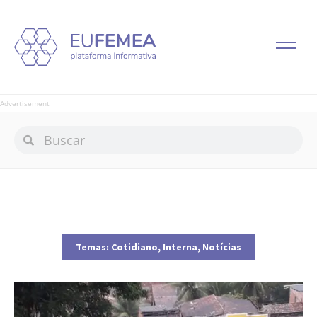
Advertisement
Temas:
Cotidiano
,
Interna
,
Notícias