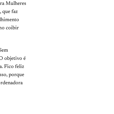
para Mulheres
 que faz
lhimento
mo coibir
 Sem
O objetivo é
 Fico feliz
sso, porque
oordenadora