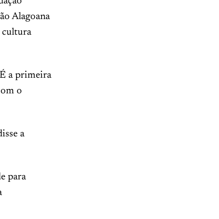
ndação
ção Alagoana
 cultura
 É a primeira
 com o
isse a
de para
a