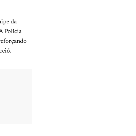
uipe da
A Polícia
 reforçando
ceió.