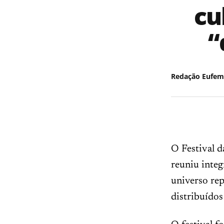
cu
“
Redação Eufem
O Festival d
reuniu integ
universo rep
distribuído