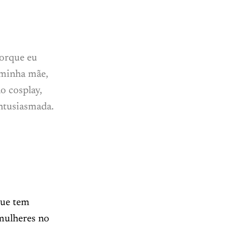
porque eu
 minha mãe,
o cosplay,
entusiasmada.
que tem
mulheres no