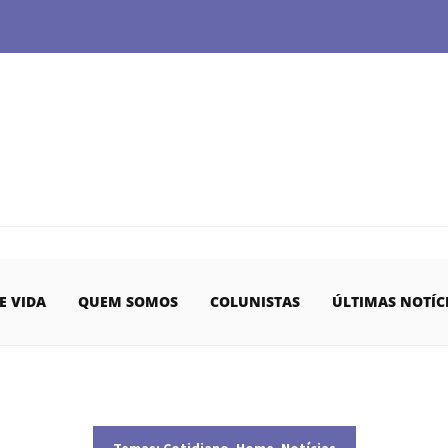
E VIDA
QUEM SOMOS
COLUNISTAS
ÚLTIMAS NOTÍC
Temas:
Cotidiano
,
Home
,
Notícias