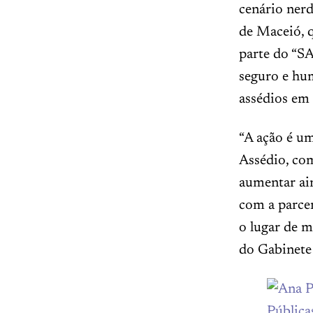
cenário nerd
de Maceió, q
parte do “S
seguro e hu
assédios em 
“A ação é u
Assédio, co
aumentar ain
com a parcer
o lugar de m
do Gabinete 