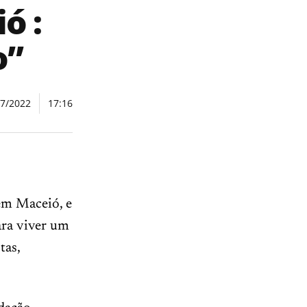
ó :
o”
07/2022
17:16
 em Maceió, e
ara viver um
tas,