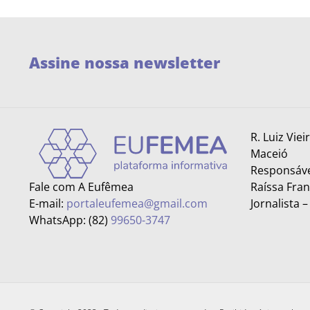
Assine nossa newsletter
R. Luiz Viei
Maceió
Responsáve
Fale com A Eufêmea
Raíssa Fra
E-mail:
portaleufemea@gmail.com
Jornalista 
WhatsApp: (82)
99650-3747