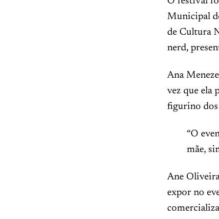
O festival f
Municipal d
de Cultura 
nerd, presen
Ana Menezes 
vez que ela 
figurino dos
“O even
mãe, si
Ane Oliveira
expor no eve
comercializ