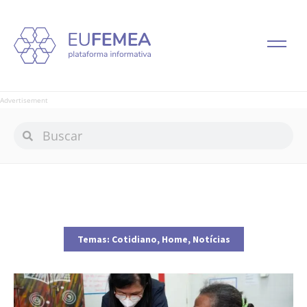
Advertisement
Temas:
Cotidiano
,
Home
,
Notícias