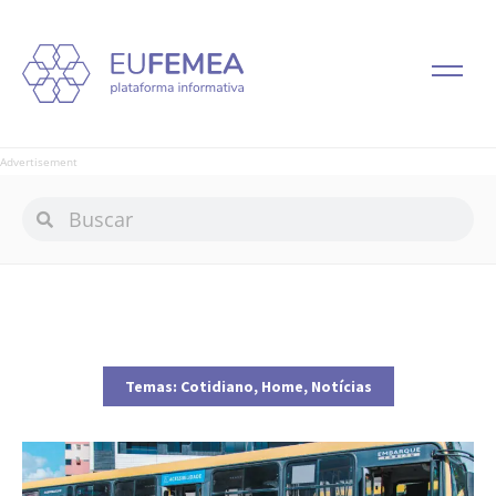
Advertisement
Temas:
Cotidiano
,
Home
,
Notícias