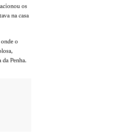
 acionou os
stava na casa
 onde o
losa,
a da Penha.