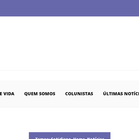
E VIDA
QUEM SOMOS
COLUNISTAS
ÚLTIMAS NOTÍC
Temas:
Cotidiano
,
Home
,
Notícias