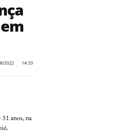
nça
, em
08/2022
14:33
 31 anos, na
eió.