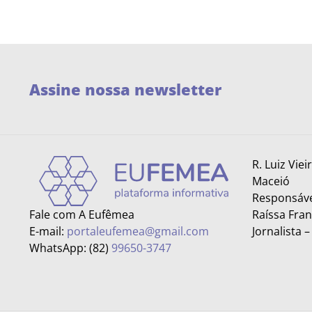
Assine nossa newsletter
R. Luiz Viei
Maceió
Responsáve
Fale com A Eufêmea
Raíssa Fra
E-mail:
portaleufemea@gmail.com
Jornalista 
WhatsApp: (82)
99650-3747