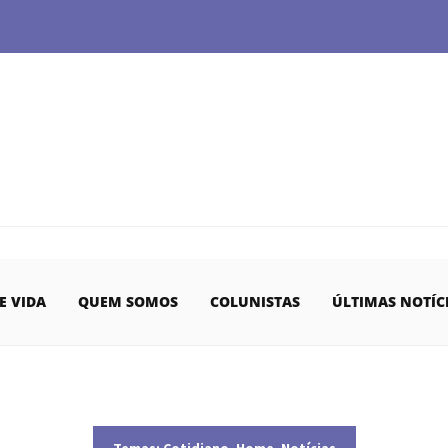
E VIDA
QUEM SOMOS
COLUNISTAS
ÚLTIMAS NOTÍC
Temas:
Cotidiano
,
Home
,
Notícias