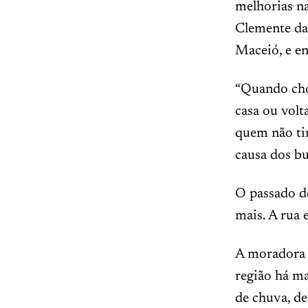
melhorias na
Clemente da 
Maceió, e e
“Quando chov
casa ou volt
quem não tin
causa dos b
O passado de
mais. A rua
A moradora d
região há ma
de chuva, d