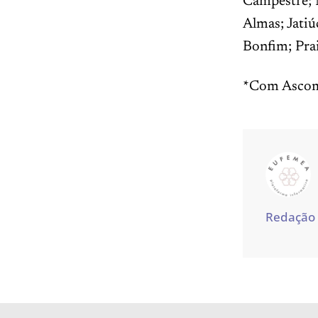
Campestre; 
Almas; Jatiú
Bonfim; Prai
*Com Asco
Redação