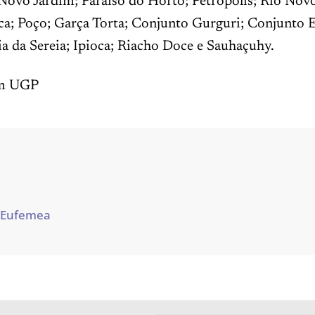
Novo Jardim; Paraíso do Horto; Petrópolis; Rio Novo
ca; Poço; Garça Torta; Conjunto Gurguri; Conjunto E
a da Sereia; Ipioca; Riacho Doce e Sauhaçuhy.
m UGP
 Eufemea