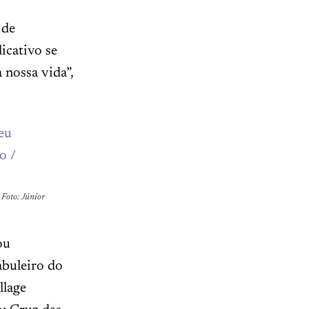
 de
icativo se
 nossa vida”,
 Foto: Júnior
ou
abuleiro do
llage