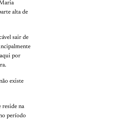
 Maria
arte alta de
ável sair de
rincipalmente
 aqui por
ora.
não existe
 reside na
 no período