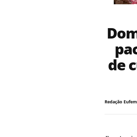
Domi
pa
de c
Redação Eufem