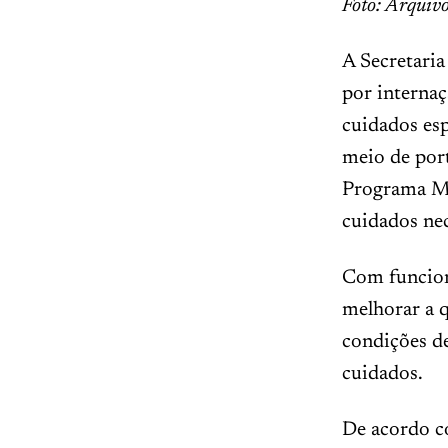
Foto: Arqui
A Secretaria
por internaç
cuidados esp
meio de port
Programa Me
cuidados nec
Com funcion
melhorar a 
condições de
cuidados.
De acordo c