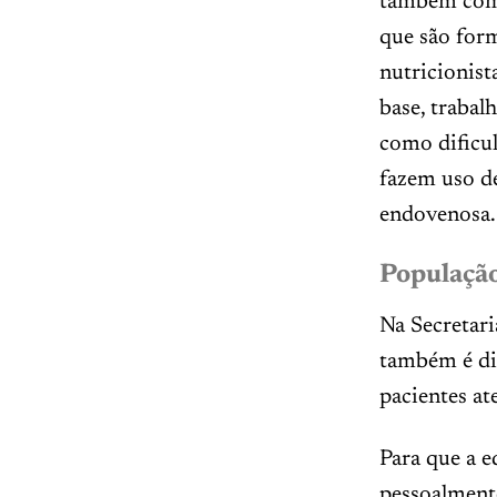
também com 
que são form
nutricionist
base, trabal
como dificul
fazem uso de
endovenosa.
População
Na Secretar
também é dis
pacientes at
Para que a eq
pessoalmente