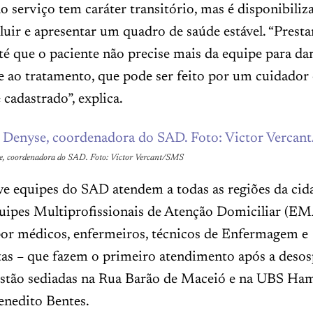
lo serviço tem caráter transitório, mas é disponibiliz
luir e apresentar um quadro de saúde estável. “Prest
até que o paciente não precise mais da equipe para da
 ao tratamento, que pode ser feito por um cuidador 
cadastrado”, explica.
e, coordenadora do SAD. Foto: Victor Vercant/SMS
ve equipes do SAD atendem a todas as regiões da cida
quipes Multiprofissionais de Atenção Domiciliar (E
or médicos, enfermeiros, técnicos de Enfermagem e
tas – que fazem o primeiro atendimento após a desosp
estão sediadas na Rua Barão de Maceió e na UBS Ham
enedito Bentes.