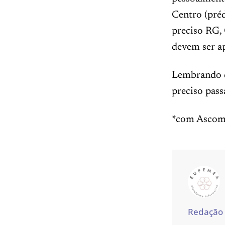
Centro (préd
preciso RG,
devem ser ap
Lembrando qu
preciso pas
*com Asco
Redação