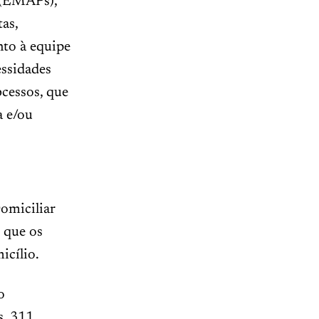
 (EMAPs),
as,
nto à equipe
essidades
cessos, que
a e/ou
omiciliar
 que os
icílio.
o
, 311,