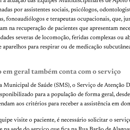
a atuação das Equipes Multidisciplinares de Apoio
adas por assistentes sociais, psicólogos, odontologist
as, fonoaudiólogos e terapeutas ocupacionais, que, ju
ham na recuperação de pacientes que apresentam nec
dades severas de locomoção, feridas complexas ou ab
 aparelhos para respirar ou de medicação subcutâne
 em geral também conta com o serviço
ia Municipal de Saúde (SMS), o Serviço de Atenção D
ponibilizado para a população de forma geral, desde
endam aos critérios para receber a assistência em dom
uipe visite o paciente, é necessário solicitar o serviç
 na sede do serviço que fica na Rua Barão de Alagoas