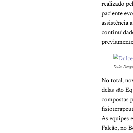
realizado pe
paciente evo
assistência 
continuidade
previamente 
Dulce Denys
No total, no
delas são E
compostas p
fisioterapeu
As equipes 
Falcão, no B