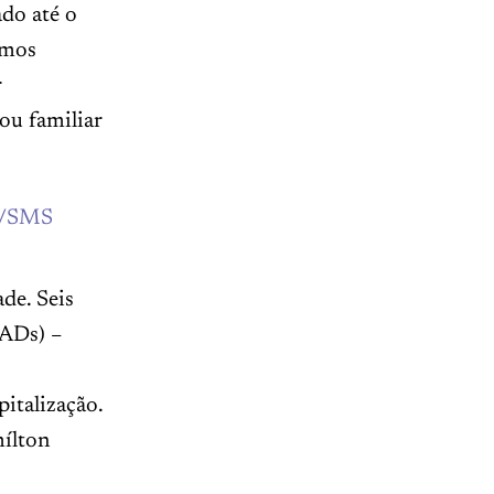
ado até o
amos
r
ou familiar
de. Seis
MADs) –
italização.
ílton