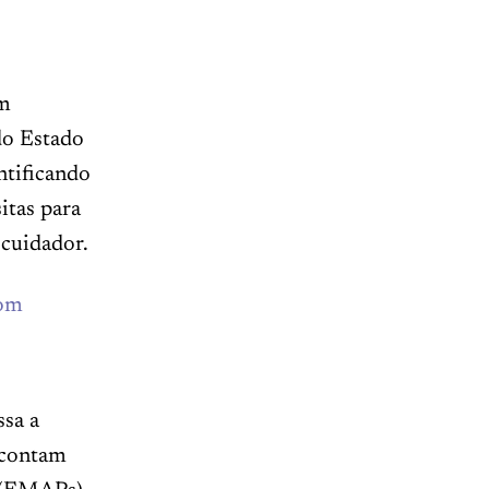
m
do Estado
ntificando
itas para
 cuidador.
ssa a
 contam