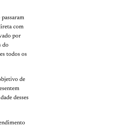
e passaram
direta com
ovado por
s do
es todos os
bjetivo de
resentem
idade desses
tendimento