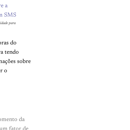
nidade para
oras do
ra tendo
mações sobre
r o
momento da
 um fator de