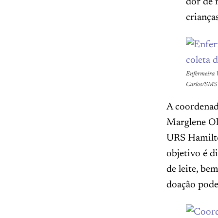
dor de 
criança
Enfermeira V
Carlos/SMS
A coordenad
Marglene Oli
URS Hamilton
objetivo é d
de leite, be
doação pode 