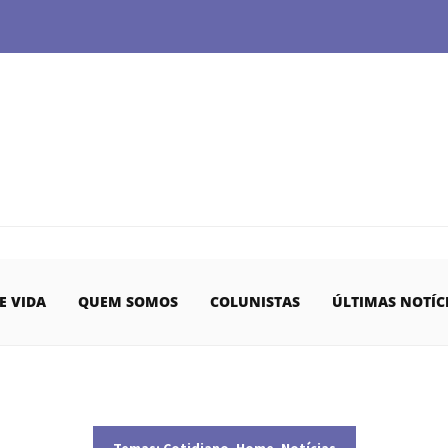
E VIDA
QUEM SOMOS
COLUNISTAS
ÚLTIMAS NOTÍC
Temas:
Cotidiano
,
Home
,
Notícias