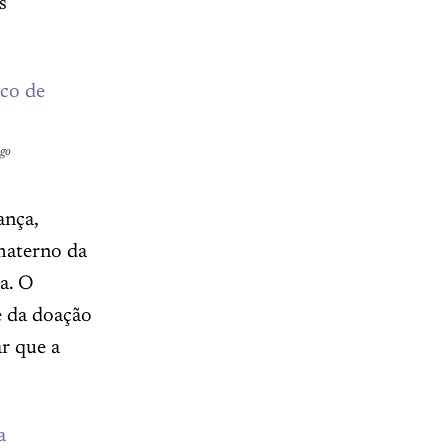
s
igo
ança,
materno da
a. O
e da doação
r que a