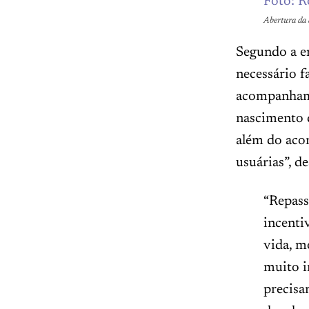
Abertura da 
Segundo a en
necessário f
acompanhame
nascimento d
além do aco
usuárias”, d
“Repass
incenti
vida, m
muito i
precisa