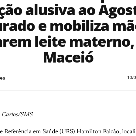
ção alusiva ao Agos
rado e mobiliza mã
rem leite materno
Maceió
10/
ea
go Carlos/SMS
e Referência em Saúde (URS) Hamilton Falcão, local