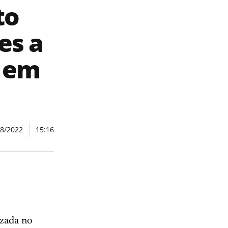
to
es a
, em
08/2022
15:16
izada no