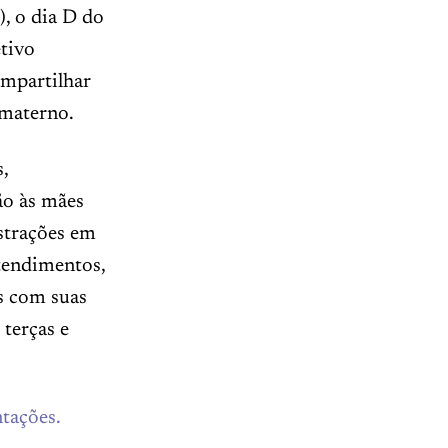
), o dia D do
tivo
ompartilhar
 materno.
,
dão às mães
strações em
tendimentos,
s com suas
 terças e