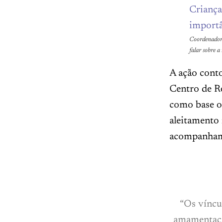
Coordenadora
falar sobre 
A ação cont
Centro de R
como base o
aleitamento 
acompanhame
“Os víncu
amamentação