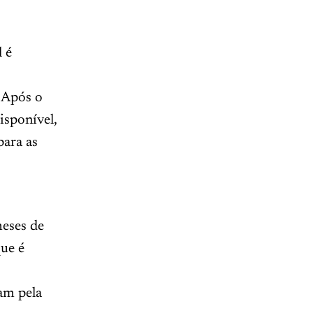
 é
 Após o
isponível,
ara as
eses de
que é
am pela