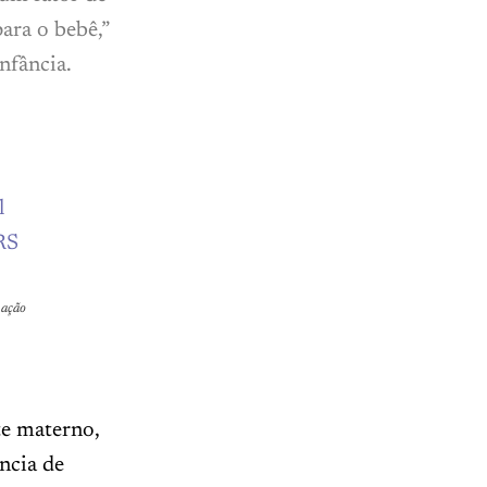
ara o bebê,”
nfância.
 ação
te materno,
ncia de