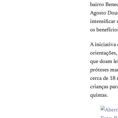
bairro Bened
Agosto Dour
intensificar
os benefício
A iniciativa
orientações,
que doam le
próteses ma
cerca de 18
crianças par
quintas.