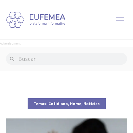
Advertisement
Temas:
Cotidiano
,
Home
,
Notícias