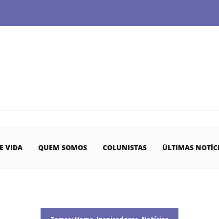
E VIDA
QUEM SOMOS
COLUNISTAS
ÚLTIMAS NOTÍC
Temas:
Home
,
Inspiradoras
,
Notícias