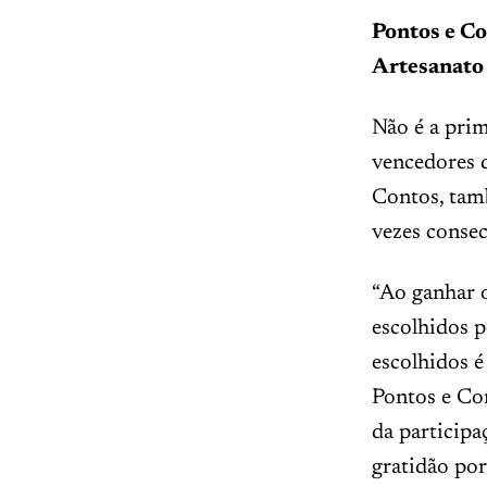
Pontos e C
Artesan
Não é a prim
vencedores d
Contos, tam
vezes consec
“Ao ganhar o
escolhidos p
escolhidos 
Pontos e Con
da participa
gratidão por 