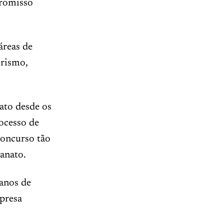
promisso
áreas de
orismo,
ato desde os
rocesso de
concurso tão
anato.
 anos de
presa