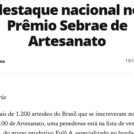
destaque nacional n
Prêmio Sebrae de
Artesanato
13/
ea
ria
is de 1.200 artesãos do Brasil que se inscreveram n
00 de Artesanato, uma penedense está na lista de ve
a, do grupo produtivo Fulô.A, especializado no bord