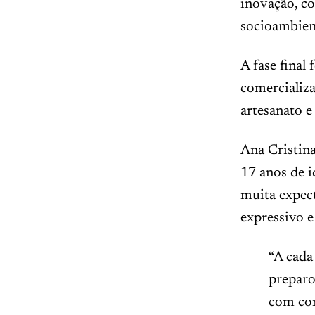
inovação, c
socioambient
A fase final
comercializ
artesanato e 
Ana Cristin
17 anos de i
muita expect
expressivo 
“A cada
preparo
com con