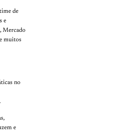
time de
s e
n, Mercado
 e muitos
áticas no
.
s,
uzem e