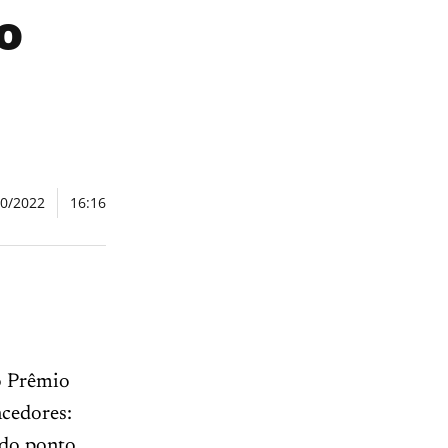
o
10/2022
16:16
o Prêmio
ncedores:
ado ponto