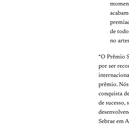
momento
acabame
premiad
de todo
no artes
“O Prêmio S
por ser reco
internaciona
prêmio. Nós
conquista de
de sucesso, 
desenvolvend
Sebrae em A