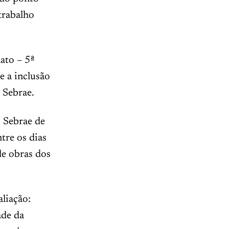
trabalho
ato – 5ª
 a inclusão
 Sebrae.
o Sebrae de
tre os dias
e obras dos
aliação:
ade da