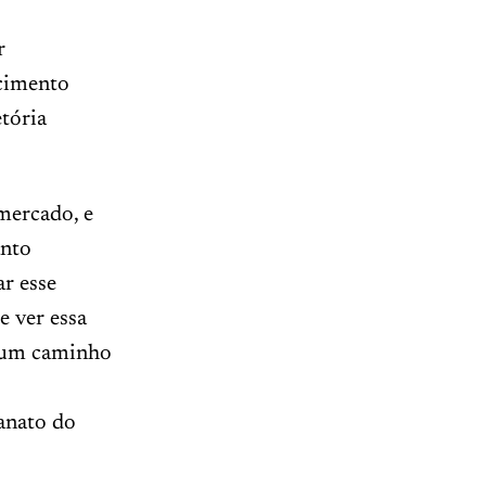
r
ecimento
etória
mercado, e
anto
ar esse
 ver essa
ar um caminho
sanato do