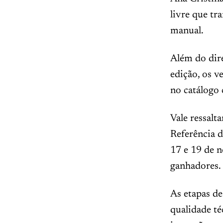
livre que tr
manual.
Além do dire
edição, os 
no catálogo
Vale ressalt
Referência d
17 e 19 de 
ganhadores.
As etapas de
qualidade té