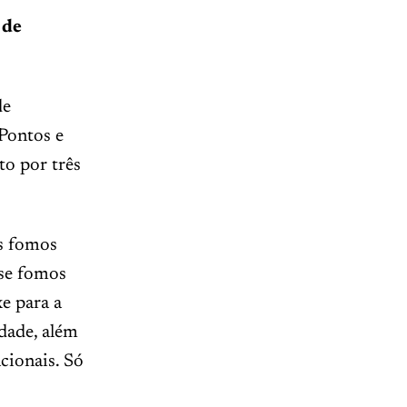
 de
de
Pontos e
o por três
is fomos
 se fomos
e para a
dade, além
cionais. Só