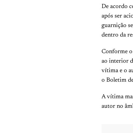
De acordo c
após ser aci
guarnição s
dentro da re
Conforme o r
ao interior 
vítima e o a
o Boletim d
A vítima ma
autor no âmb