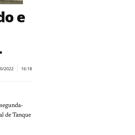
do e
L
10/2022
16:18
 segunda-
ral de Tanque