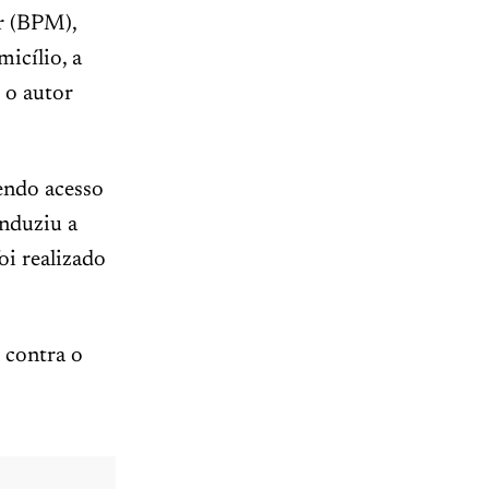
r (BPM),
icílio, a
 o autor
endo acesso
onduziu a
oi realizado
 contra o