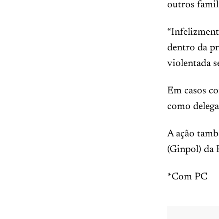
outros famil
“Infelizment
dentro da pr
violentada 
Em casos co
como delegac
A ação també
(Ginpol) da P
*Com PC