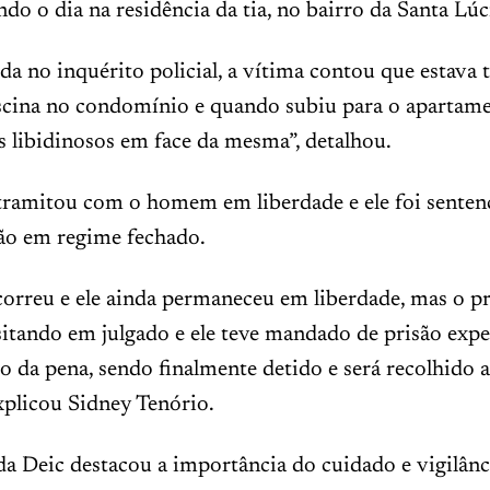
ndo o dia na residência da tia, no bairro da Santa Lúc
da no inquérito policial, a vítima contou que estav
scina no condomínio e quando subiu para o apartame
s libidinosos em face da mesma”, detalhou.
tramitou com o homem em liberdade e ele foi senten
são em regime fechado.
correu e ele ainda permaneceu em liberdade, mas o p
itando em julgado e ele teve mandado de prisão exp
 da pena, sendo finalmente detido e será recolhido 
explicou Sidney Tenório.
a Deic destacou a importância do cuidado e vigilânci