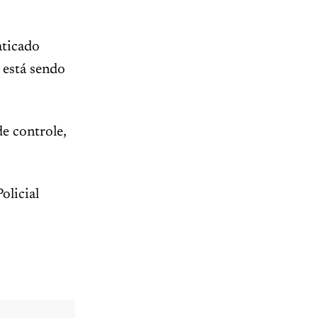
aticado
 está sendo
e controle,
olicial