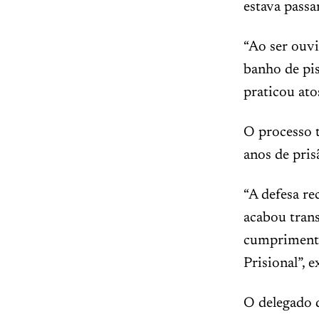
estava passa
“Ao ser ouvi
banho de pi
praticou ato
O processo 
anos de pri
“A defesa re
acabou trans
cumprimento
Prisional”, 
O delegado d