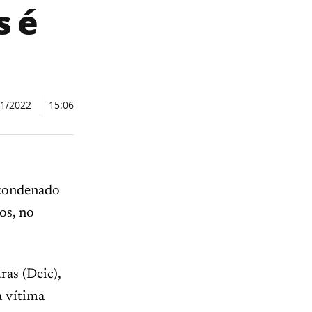
s é
11/2022
15:06
 condenado
os, no
ras (Deic),
a vítima