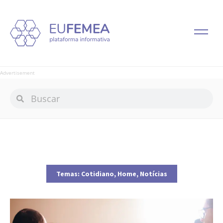
Advertisement
Temas:
Cotidiano
,
Home
,
Notícias