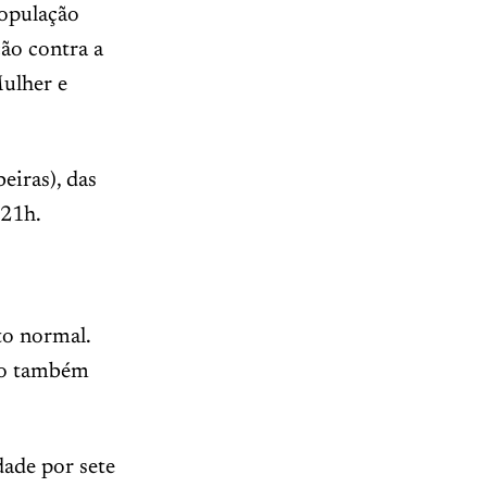
população
ção contra a
ulher e
iras), das
 21h.
o normal.
ção também
ade por sete