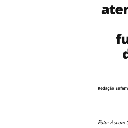
ate
f
Redação Eufem
Foto: Ascom