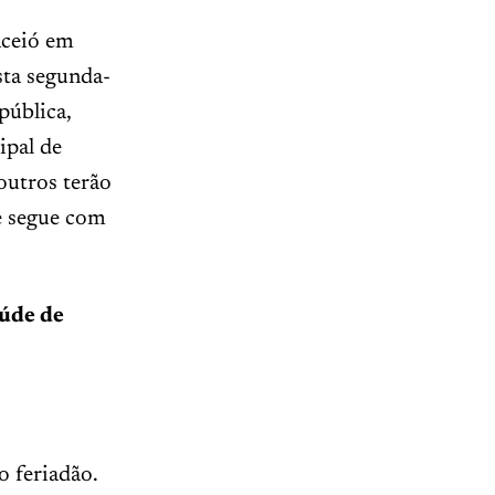
aceió em
sta segunda-
pública,
ipal de
outros terão
e segue com
aúde de
o feriadão.