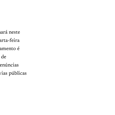
ará neste
rta-feira
namento é
 de
denúncias
vias públicas