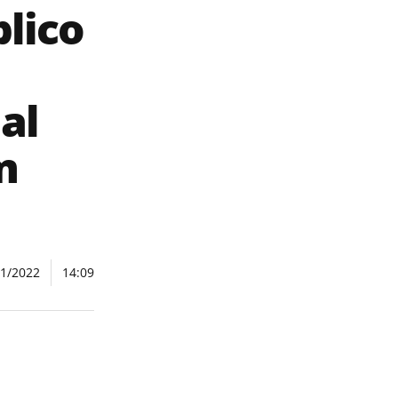
lico
al
m
11/2022
14:09