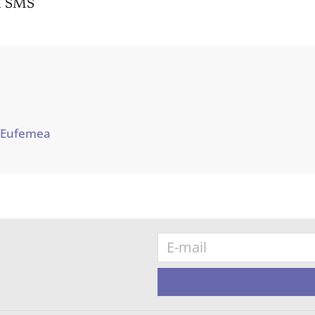
m SMS
 Eufemea