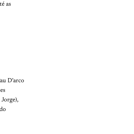
té as
Pau D’arco
tes
Jorge),
 do