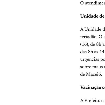
O atendiment
Unidade de 
A Unidade d
feriadão. O
(16), de 8h 
das 8h às 1
urgências 
sobre maus t
de Maceió.
Vacinação c
A Prefeitur