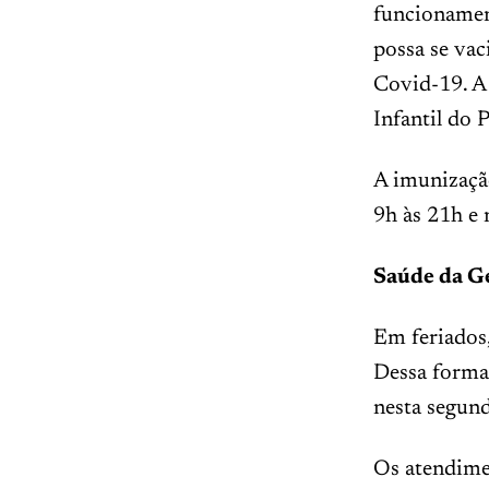
funcionament
possa se vac
Covid-19. A
Infantil do
A imunizaçã
9h às 21h e 
Saúde da G
Em feriados
Dessa forma,
nesta segunda
Os atendime