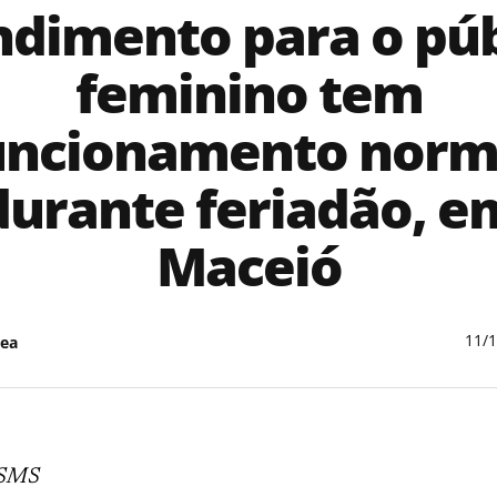
ndimento para o púb
feminino tem
uncionamento norm
durante feriadão, e
Maceió
11/
ea
 SMS