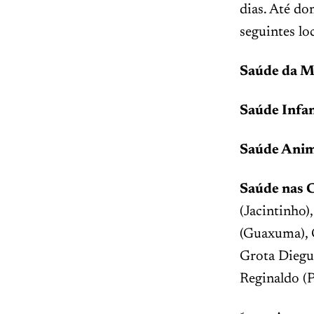
dias. Até do
seguintes lo
Saúde da M
Saúde Infan
Saúde Anim
Saúde nas 
(Jacintinho)
(Guaxuma), G
Grota Diegue
Reginaldo (P