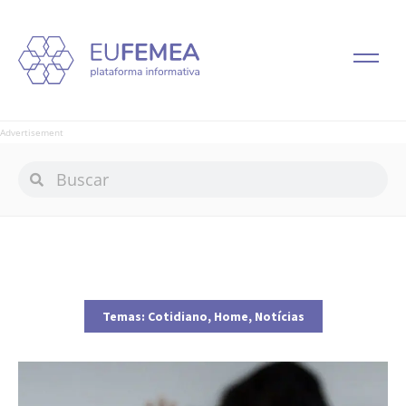
Advertisement
Temas:
Cotidiano
,
Home
,
Notícias