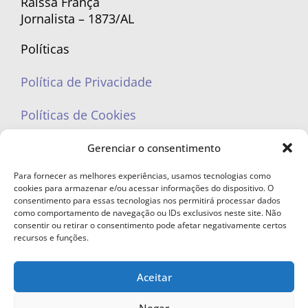
Raíssa França
Jornalista – 1873/AL
Políticas
Política de Privacidade
Políticas de Cookies
Gerenciar o consentimento
Para fornecer as melhores experiências, usamos tecnologias como
cookies para armazenar e/ou acessar informações do dispositivo. O
portaleufemea@gmail.com
consentimento para essas tecnologias nos permitirá processar dados
como comportamento de navegação ou IDs exclusivos neste site. Não
consentir ou retirar o consentimento pode afetar negativamente certos
recursos e funções.
Aceitar
© Copyright 2023 - Todos os direitos reservados. Proibida cópia total ou
parcial sem autorização.
Negar