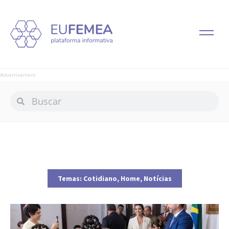
Advertisement
Temas:
Cotidiano
,
Home
,
Notícias