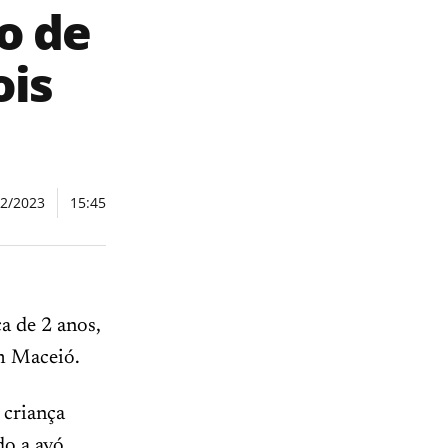
o de
ois
02/2023
15:45
a de 2 anos,
em Maceió.
 criança
do a avó