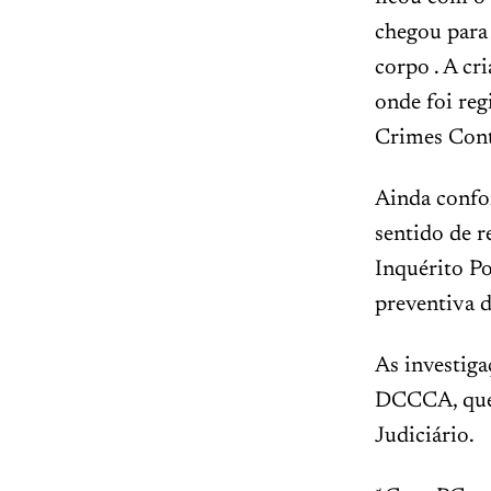
chegou para 
corpo . A cr
onde foi reg
Crimes Contr
Ainda confor
sentido de r
Inquérito Po
preventiva d
As investiga
DCCCA, que 
Judiciário.