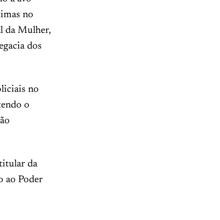
ntimas no
l da Mulher,
egacia dos
liciais no
 tendo o
são
itular da
o ao Poder