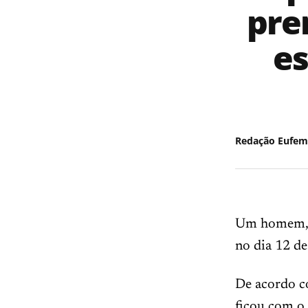
pre
es
Redação Eufem
Um homem, de
no dia 12 de
De acordo co
ficou com o 