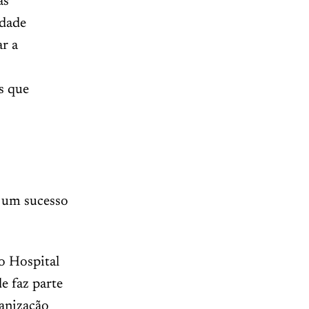
as
idade
r a
as que
i um sucesso
o Hospital
e faz parte
manização