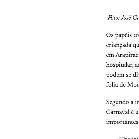
Foto: José G
Os papéis t
criançada q
em Arapirac
hospitalar, 
podem se div
folia de Mo
Segundo a in
Carnaval é u
importantes 