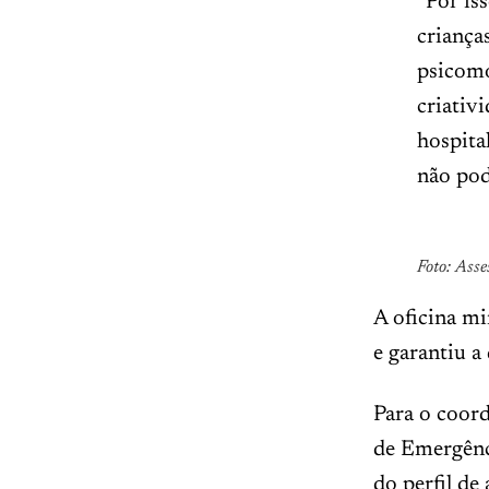
“Por is
criança
psicomo
criativ
hospita
não pod
Foto: Asse
A oficina mi
e garantiu a
Para o coor
de Emergênci
do perfil de