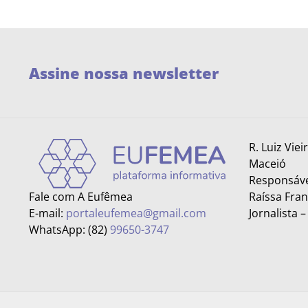
Assine nossa newsletter
R. Luiz Viei
Maceió
Responsáve
Fale com A Eufêmea
Raíssa Fra
E-mail:
portaleufemea@gmail.com
Jornalista 
WhatsApp: (82)
99650-3747