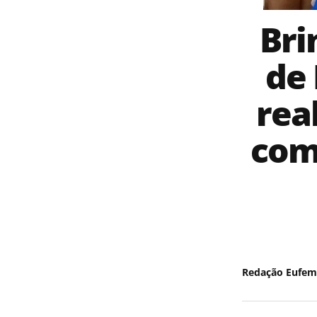
Bri
de
rea
com
Redação Eufem