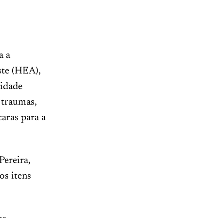
a a
ste (HEA),
nidade
 traumas,
caras para a
Pereira,
os itens