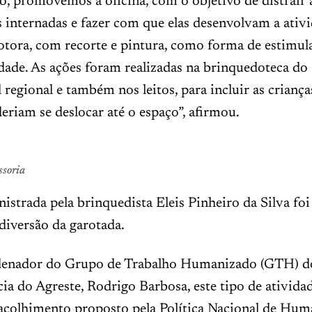
so, promovemos a oficina, com o objetivo de distrair 
s internadas e fazer com que elas desenvolvam a ativ
tora, com recorte e pintura, como forma de estimula
idade. As ações foram realizadas na brinquedoteca do
l regional e também nos leitos, para incluir as crianç
eriam se deslocar até o espaço”, afirmou.
ssoria
nistrada pela brinquedista Eleis Pinheiro da Silva fo
 diversão da garotada.
denador do Grupo de Trabalho Humanizado (GTH) d
a do Agreste, Rodrigo Barbosa, este tipo de atividad
 acolhimento proposto pela Política Nacional de Hu