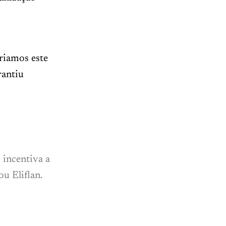
riamos este
rantiu
incentiva a
u Eliflan.