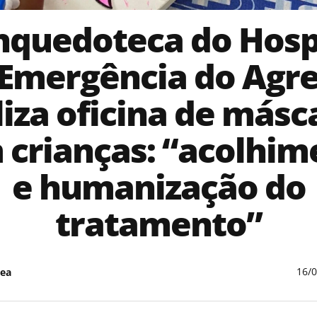
nquedoteca do Hosp
 Emergência do Agre
liza oficina de másc
 crianças: “acolhim
e humanização do
tratamento”
16/
ea