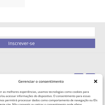
Inscrever-se
Gerenciar o consentimento
portaleufemea@gmail.com
er as melhores experiências, usamos tecnologias como cookies para
/ou acessar informações do dispositivo. O consentimento para essas
 nos permitirá processar dados como comportamento de navegação ou IDs
este site. Não consentir ou retirar o consentimento pode afetar