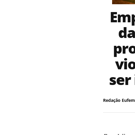
Emp
da
pr
vi
ser
Redação Eufem