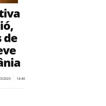
tiva
ió,
 de
eve
ânia
03/2023
14:40