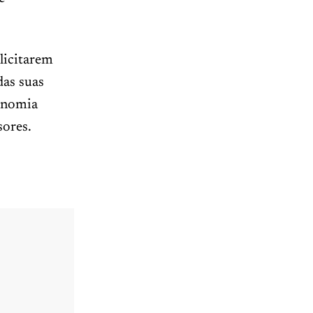
licitarem
das suas
tonomia
sores.