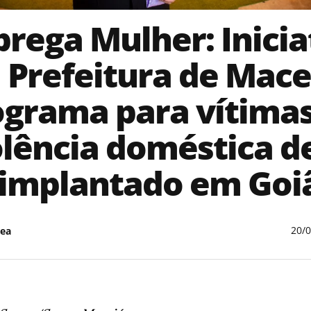
rega Mulher: Inicia
 Prefeitura de Mace
ograma para vítimas
olência doméstica d
 implantado em Goi
20/
ea