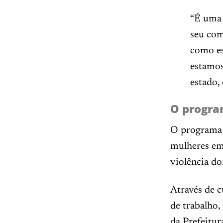
“É uma 
seu com
como es
estamos
estado,
O progr
O programa 
mulheres em 
violência do
Através de c
de trabalho
da Prefeitur