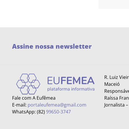
Assine nossa newsletter
R. Luiz Viei
Maceió
Responsáve
Fale com A Eufêmea
Raíssa Fra
E-mail:
portaleufemea@gmail.com
Jornalista 
WhatsApp: (82)
99650-3747