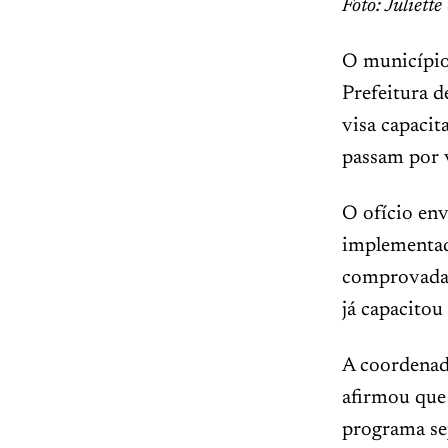
Foto: Juliet
O município 
Prefeitura 
visa capacit
passam por v
O ofício env
implementad
comprovadam
já capacito
A coordenad
afirmou que
programa se