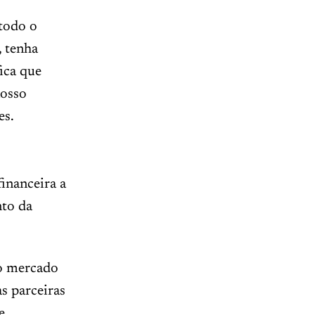
todo o
, tenha
ica que
nosso
es.
nanceira a
nto da
no mercado
s parceiras
e