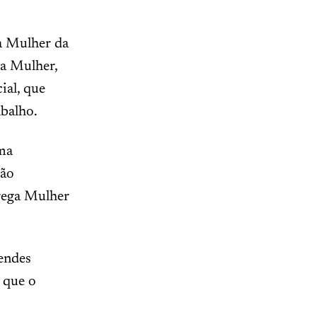
ga Mulher da
da Mulher,
ial, que
abalho.
ama
ção
rega Mulher
endes
 que o