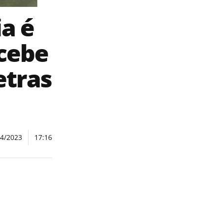
a é
ecebe
etras
04/2023
17:16