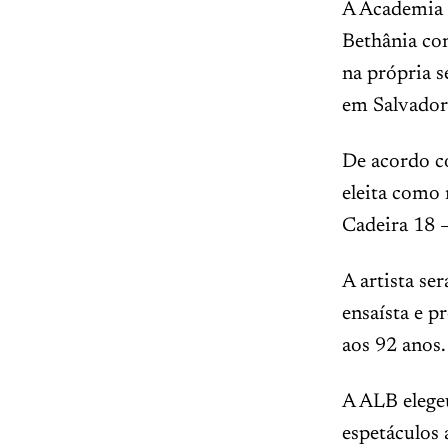
A Academia 
Bethânia com
na própria s
em Salvador.
De acordo c
eleita como
Cadeira 18 –
A artista ser
ensaísta e p
aos 92 anos.
A ALB elegeu
espetáculos 