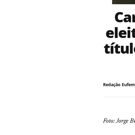
Ca
elei
títu
Redação Eufem
Foto: Jorge 