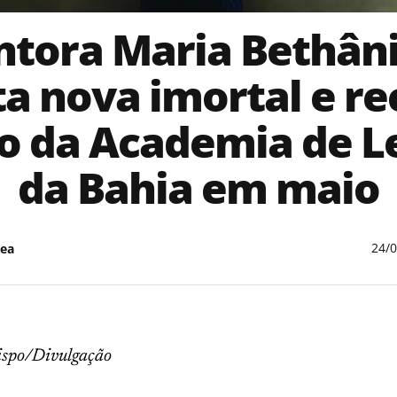
ntora Maria Bethâni
ta nova imortal e r
lo da Academia de L
da Bahia em maio
24/
ea
Bispo/Divulgação