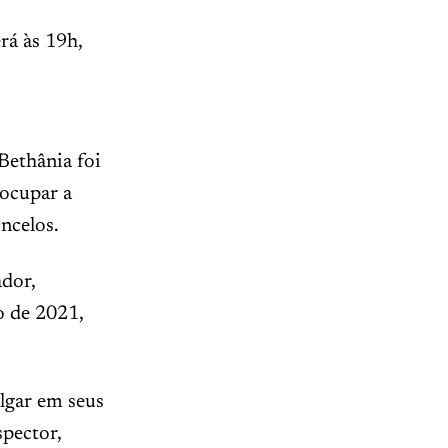
rá às 19h,
Bethânia foi
 ocupar a
ncelos.
ador,
o de 2021,
ulgar em seus
pector,