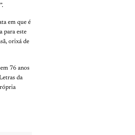
”.
ata em que é
a para este
sã, orixá de
tem 76 anos
Letras da
própria