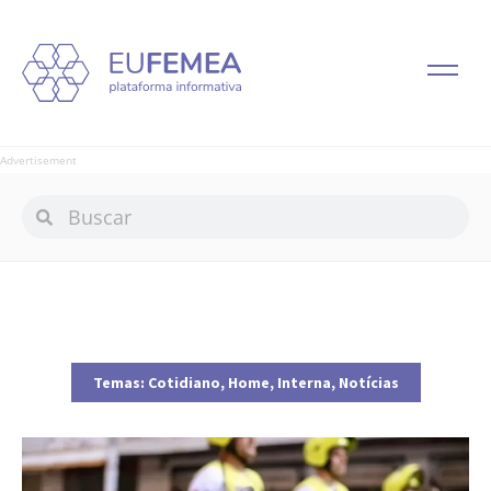
Advertisement
Temas:
Cotidiano
,
Home
,
Interna
,
Notícias