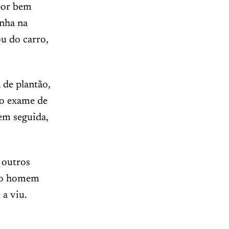
 por bem
nha na
ou do carro,
 de plantão,
 o exame de
 em seguida,
 outros
, o homem
 a viu.