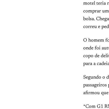
motel teria 
comprar um 
bolsa. Chega
correu e ped
O homem foi 
onde foi au
copo de deli
para a cadei
Segundo o d
passageiros
afirmou que 
*Com G1 R