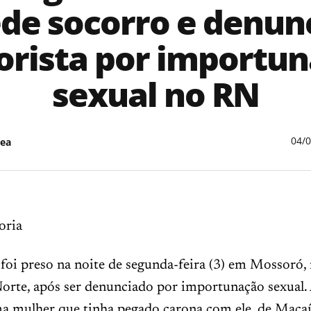
de socorro e denun
rista por importu
sexual no RN
04/
ea
oria
i preso na noite de segunda-feira (3) em Mossoró,
orte, após ser denunciado por importunação sexual.
ma mulher que tinha pegado carona com ele, de Macaí