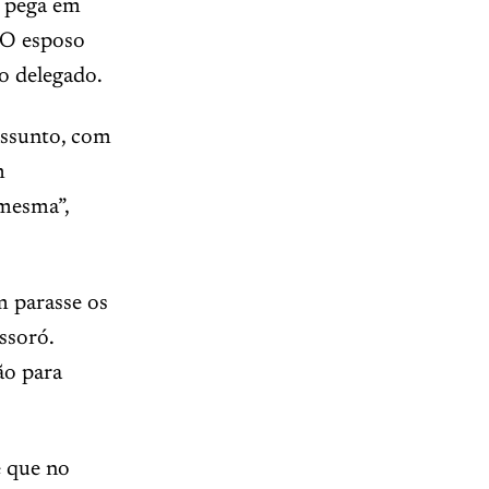
a pega em
. O esposo
 o delegado.
assunto, com
m
mesma”,
m parasse os
ssoró.
ão para
e que no