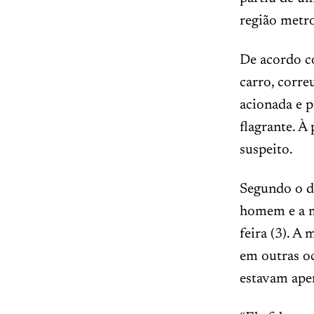
região metro
De acordo c
carro, correu
acionada e 
flagrante. À
suspeito.
Segundo o d
homem e a m
feira (3). A
em outras oc
estavam apen