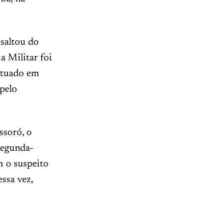
saltou do
ia Militar foi
utuado em
 pelo
ssoró, o
segunda-
m o suspeito
ssa vez,