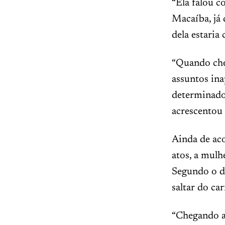
“Ela falou c
Macaíba, já 
dela estaria
“Quando che
assuntos ina
determinado
acrescentou 
Ainda de aco
atos, a mul
Segundo o de
saltar do car
“Chegando a 