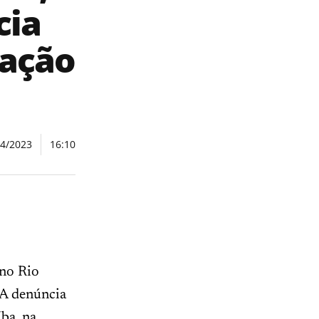
cia
nação
04/2023
16:10
 no Rio
 A denúncia
ba, na