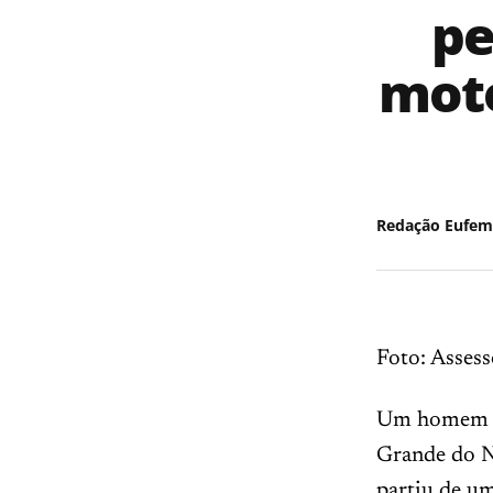
pe
moto
Redação Eufem
Foto: Assess
Um homem fo
Grande do N
partiu de u