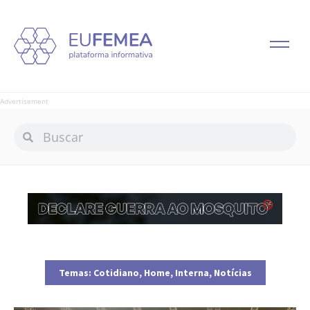
Advertisement
Temas:
Cotidiano
,
Home
,
Interna
,
Notícias