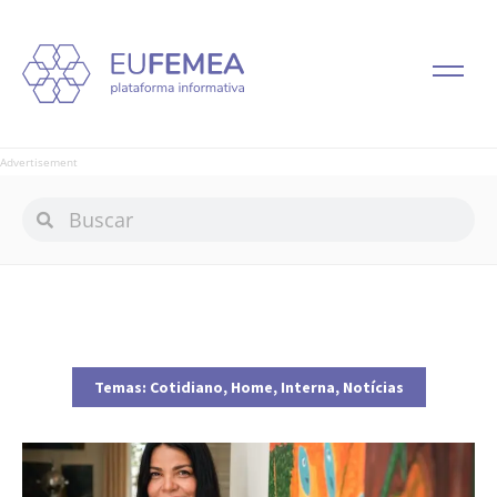
Advertisement
Temas:
Cotidiano
,
Home
,
Interna
,
Notícias