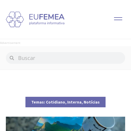
Advertisement
Temas:
Cotidiano
,
Interna
,
Notícias